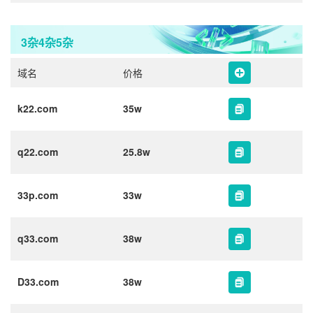
3杂4杂5杂
域名
价格
k22.com
35w
q22.com
25.8w
33p.com
33w
q33.com
38w
D33.com
38w