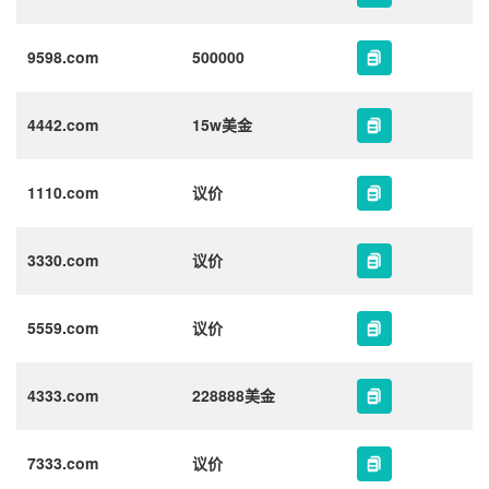
9598.com
500000
4442.com
15w美金
1110.com
议价
3330.com
议价
5559.com
议价
4333.com
228888美金
7333.com
议价