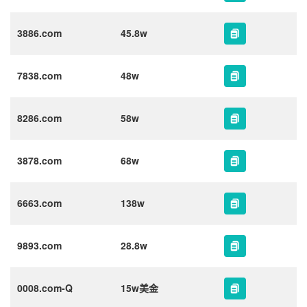
3886.com
45.8w
7838.com
48w
8286.com
58w
3878.com
68w
6663.com
138w
9893.com
28.8w
0008.com-Q
15w美金