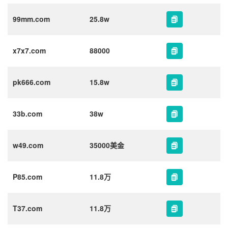
99mm.com
25.8w
x7x7.com
88000
pk666.com
15.8w
33b.com
38w
w49.com
35000美金
P85.com
11.8万
T37.com
11.8万