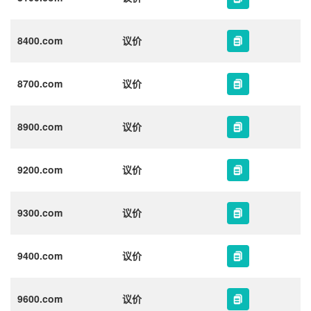
8400.com
议价
8700.com
议价
8900.com
议价
9200.com
议价
9300.com
议价
9400.com
议价
9600.com
议价