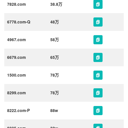
7828.com
38.8万
6778.com-Q
48万
4967.com
58万
6679.com
65万
1500.com
78万
8299.com
78万
8222.com-P
88w