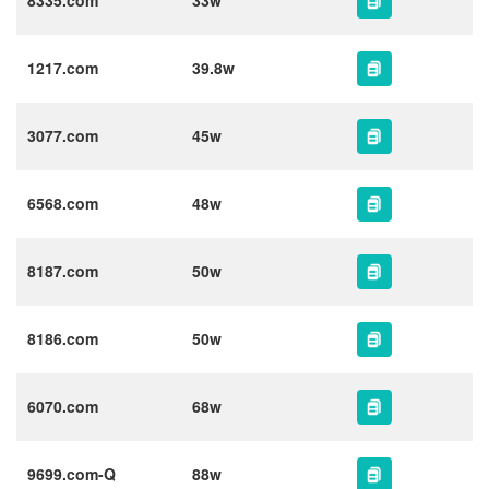
8335.com
33w
1217.com
39.8w
3077.com
45w
6568.com
48w
8187.com
50w
8186.com
50w
6070.com
68w
9699.com-Q
88w