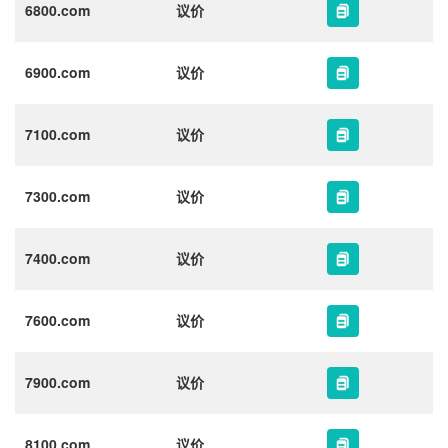
6800.com
议价
6900.com
议价
7100.com
议价
7300.com
议价
7400.com
议价
7600.com
议价
7900.com
议价
8100.com
议价