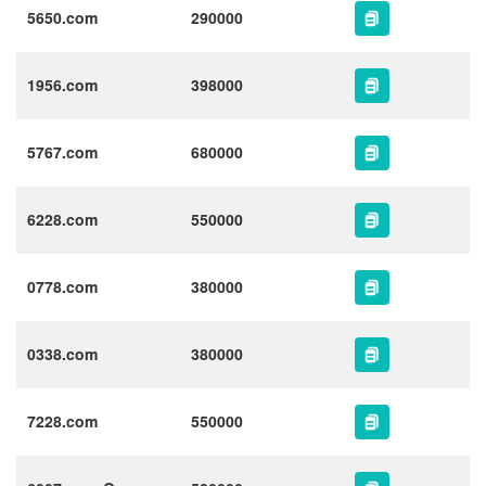
5650.com
290000
1956.com
398000
5767.com
680000
6228.com
550000
0778.com
380000
0338.com
380000
7228.com
550000