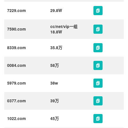
7229.com
29.8W
cc/net/vip一组
7590.com
18.8W
8339.com
35.8万
0084.com
58万
5979.com
38w
0377.com
39万
1022.com
45万