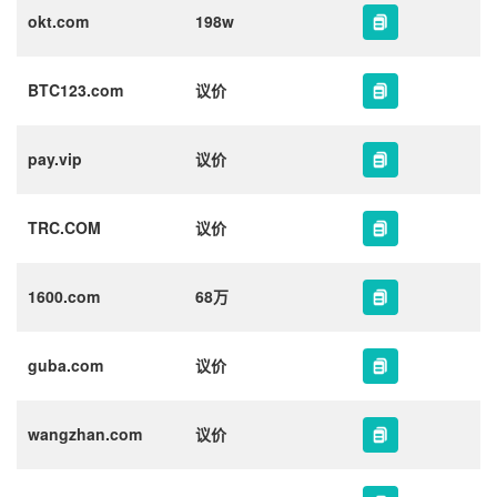
okt.com
198w
BTC123.com
议价
pay.vip
议价
TRC.COM
议价
1600.com
68万
guba.com
议价
wangzhan.com
议价