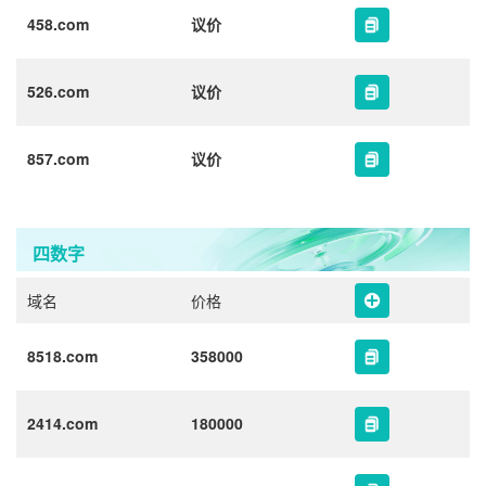
458.com
议价
526.com
议价
857.com
议价
四数字
域名
价格
8518.com
358000
2414.com
180000