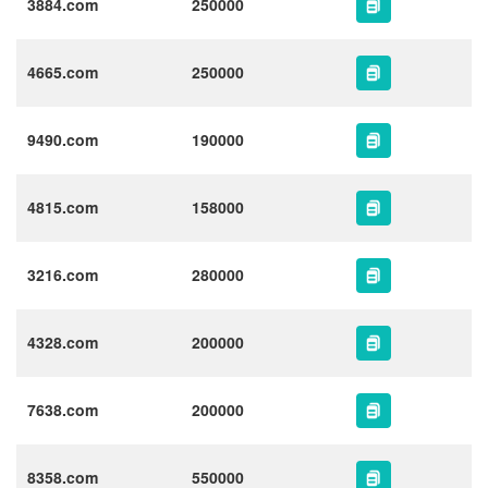
3884.com
250000
4665.com
250000
9490.com
190000
4815.com
158000
3216.com
280000
4328.com
200000
7638.com
200000
8358.com
550000