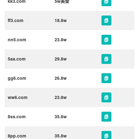
kk3.com
5w美金
ff3.com
18.8w
nn5.com
23.8w
5aa.com
29.8w
gg6.com
26.8w
ww6.com
23.8w
8ss.com
35.8w
8pp.com
35.8w