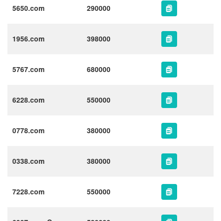
5650.com
290000
1956.com
398000
5767.com
680000
6228.com
550000
0778.com
380000
0338.com
380000
7228.com
550000