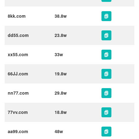
8kk.com
38.8w
dd55.com
23.8w
xx55.com
33w
66JJ.com
19.8w
nn77.com
29.8w
77vv.com
18.8w
aa99.com
48w