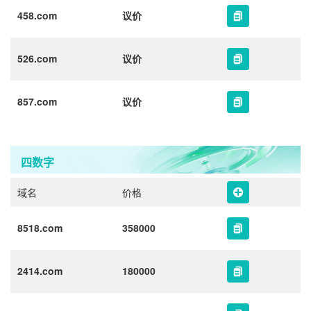
458.com
议价
526.com
议价
857.com
议价
四数字
域名
价格
8518.com
358000
2414.com
180000