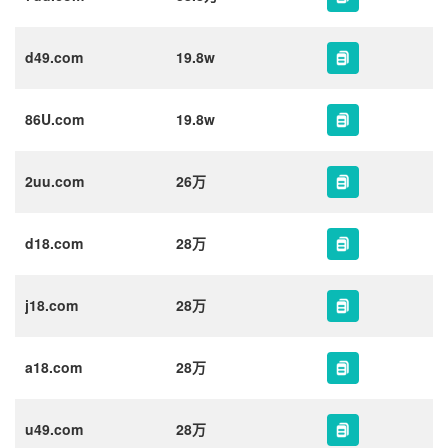
d49.com
19.8w
86U.com
19.8w
2uu.com
26万
d18.com
28万
j18.com
28万
a18.com
28万
u49.com
28万