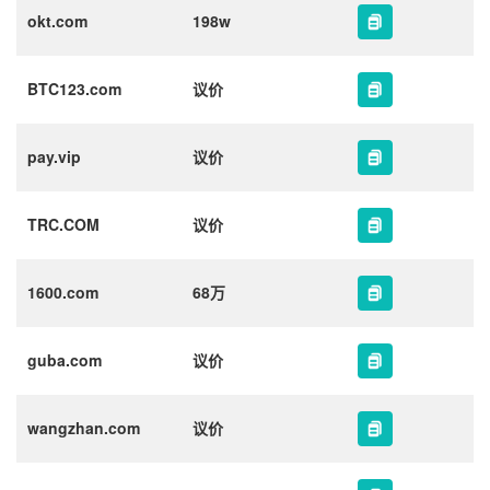
okt.com
198w
BTC123.com
议价
pay.vip
议价
TRC.COM
议价
1600.com
68万
guba.com
议价
wangzhan.com
议价