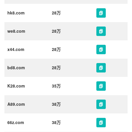
hk8.com
28万
we8.com
28万
x44.com
28万
bd8.com
28万
K28.com
35万
A89.com
38万
66z.com
38万